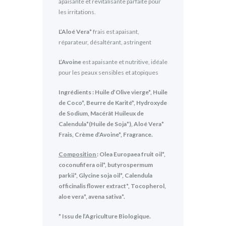
apaisante et revitalisante parfaite pour
les irritations.
L’Aloé Vera*
frais est apaisant,
réparateur, désaltérant, astringent
L’Avoine
est apaisante et nutritive, idéale
pour les peaux sensibles et atopiques
Ingrédients : Huile d’Olive vierge*, Huile
de Coco*, Beurre de Karité*, Hydroxyde
de Sodium, Macérât Huileux de
Calendula*(Huile de Soja*), Aloé Vera*
Frais, Crème d’Avoine*, Fragrance.
Composition
: Olea Europaea fruit oil*,
coconufifera oil*, butyrospermum
parkii*, Glycine soja oil*, Calendula
officinalis flower extract*, Tocopherol,
aloe vera*, avena sativa*.
* Issu de l’Agriculture Biologique.