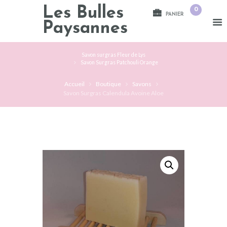
Les Bulles
0
PANIER
Paysannes
Savon surgras Fleur de Lys
Savon Surgras Patchouli Orange
Accueil
Boutique
Savons
Savon Surgras Calendula Avoine Aloe