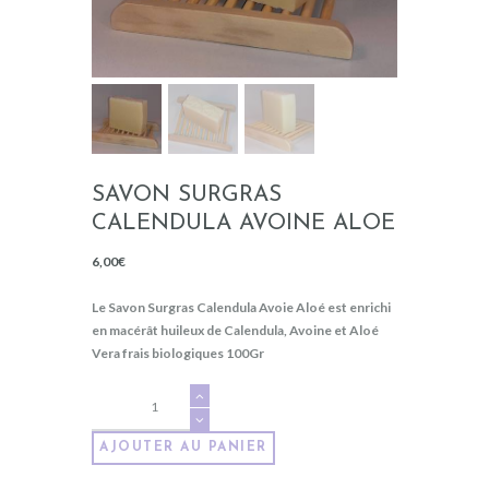
SAVON SURGRAS
CALENDULA AVOINE ALOE
6,00
€
Le Savon Surgras Calendula Avoie Aloé est enrichi
en macérât huileux de Calendula, Avoine et Aloé
Vera frais biologiques
100Gr
quantité
de
Savon
AJOUTER AU PANIER
Surgras
Calendula