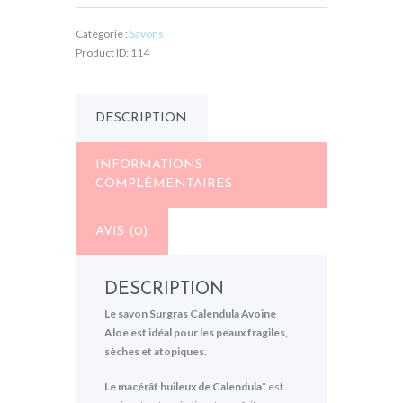
Avoine
Catégorie :
Savons
Aloe
Product ID:
114
DESCRIPTION
INFORMATIONS
COMPLÉMENTAIRES
AVIS (0)
DESCRIPTION
Le savon Surgras Calendula Avoine
Aloe est idéal pour les peaux fragiles,
sèches et atopiques.
Le macérât huileux de Calendula*
est