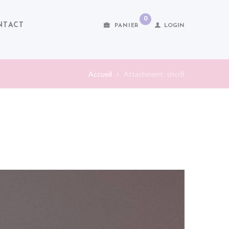
0
NTACT
PANIER
LOGIN
Accueil
Attachment: shcr8