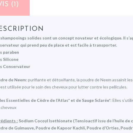
IS (1)
ESCRIPTION
 shampooings solides sont un concept novateur et écologique. Il s’a
servateur qui prend peu de place et est facile à transporter.
s paraben
s Silicone
s Conservateur
dre de Neem:
purifiante et détoxifiante, la poudre de Neem assainit l
 est utilisée pour le soin des cheveux pour lutter contre les pellicules.
les Essentielles de Cèdre de l’Atlas* et de Sauge Sclarée*
: Elles s’uti
 cheveux
rédients :
Sodium Cocoyl Isethionate (Tensioactif issu de l’huile de c
dre de Guimauve, Poudre de Kapoor Kachli, Poudre d’Orties, Poudre 