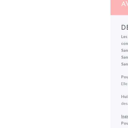
AV
D
Les
con
San
San
San
Pou
Elle
Hui
des
Ing
Pou