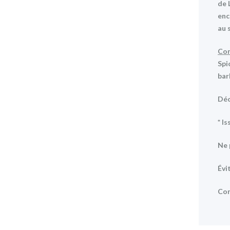
de 
enc
au s
Com
Spi
bark
Déc
* I
Ne 
Évi
Con