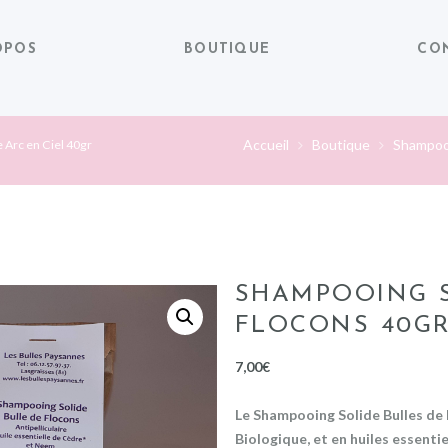
OPOS
BOUTIQUE
CO
Accueil
Boutique
Shampoo
 Arc en Ciel 40gr
SHAMPOOING S
FLOCONS 40G
7,00
€
Le Shampooing Solide Bulles de 
Biologique, et en huiles essenti