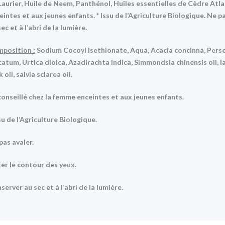
Laurier, Huile de Neem, Panthénol, Huiles essentielles de Cèdre Atl
eintes et aux jeunes enfants. * Issu de l’Agriculture Biologique. Ne p
ec et à l’abri de la lumière.
position :
Sodium Cocoyl Isethionate, Aqua, Acacia concinna, Persea
catum, Urtica dioica, Azadirachta indica, Simmondsia chinensis oil, l
 oil, salvia sclarea oil.
onseillé chez la femme enceintes et aux jeunes enfants.
ssu de l’Agriculture Biologique.
pas avaler.
ter le contour des yeux.
server au sec et à l’abri de la lumière.