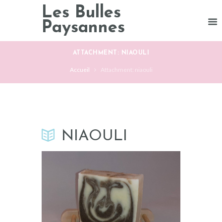
Les Bulles
Paysannes
ATTACHMENT: NIAOULI
Accueil
Attachment: niaouli
NIAOULI