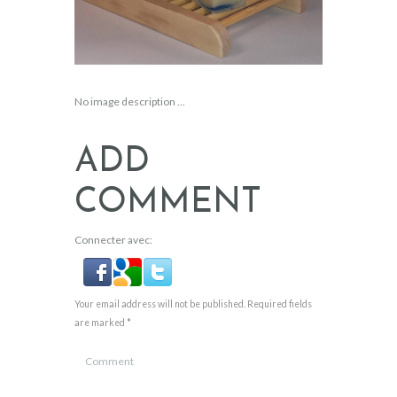
No image description ...
ADD
COMMENT
Connecter avec:
Your email address will not be published. Required fields
are marked *